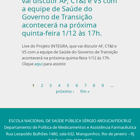
vai discutir AF, CT&I e VS com
a equipe de Saúde do
Governo de Transição
acontecerá na próxima
quinta-feira 1/12 às 17h.
Live do Projeto INTEGRA, que vai discutir AF, CT&I e
VS com a equipe de Saúde do Governo de Transição
acontecerá na próxima quinta-feira 1/12 às 17h.
Clique
aqui
para assistir.
1
2
3
4
5
6
7
8
9
…
próximo ›
fim »
Páginas
ESCOLA NACIONAL DE SAÚDE PÚBLICA SÉRGIO AROUCA/FIOCRUZ
Departamento de Política de Medicamentos e Assistência Farmacêutica
Rua Leopoldo Bulhões 1480, sala 632. Manguinhos. Rio de janeiro – RJ