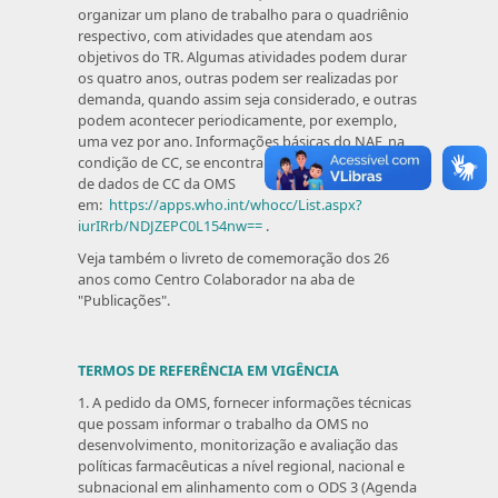
organizar um plano de trabalho para o quadriênio
respectivo, com atividades que atendam aos
objetivos do TR. Algumas atividades podem durar
os quatro anos, outras podem ser realizadas por
demanda, quando assim seja considerado, e outras
podem acontecer periodicamente, por exemplo,
uma vez por ano. Informações básicas do NAF, na
condição de CC, se encontram disponíveis na base
de dados de CC da OMS
em:
https://apps.who.int/whocc/List.aspx?
iurIRrb/NDJZEPC0L154nw==
.
Veja também o livreto de comemoração dos 26
anos como Centro Colaborador na aba de
"Publicações".
TERMOS DE REFERÊNCIA EM VIGÊNCIA
1. A pedido da OMS, fornecer informações técnicas
que possam informar o trabalho da OMS no
desenvolvimento, monitorização e avaliação das
políticas farmacêuticas a nível regional, nacional e
subnacional em alinhamento com o ODS 3 (Agenda