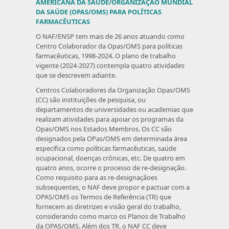
AMERICANA DA SAÚDE/ORGANIZAÇÃO MUNDIAL
DA SAÚDE (OPAS/OMS) PARA POLÍTICAS
FARMACÊUTICAS
O NAF/ENSP tem mais de 26 anos atuando como
Centro Colaborador da Opas/OMS para políticas
farmacêuticas, 1998-2024. O plano de trabalho
vigente (2024-2027) contempla quatro atividades
que se descrevem adiante.
Centros Colaboradores da Organização Opas/OMS
(CC) são instituições de pesquisa, ou
departamentos de universidades ou academias que
realizam atividades para apoiar os programas da
Opas/OMS nos Estados Membros. Os CC são
designados pela OPas/OMS em determinada área
específica como políticas farmacêuticas, saúde
ocupacional, doenças crônicas, etc. De quatro em
quatro anos, ocorre o processo de re-designação.
Como requisito para as re-designaçãoes
subsequentes, o NAF deve propor e pactuar com a
OPAS/OMS os Termos de Referência (TR) que
fornecem as diretrizes e visão geral do trabalho,
considerando como marco os Planos de Trabalho
da OPAS/OMS. Além dos TR, o NAF CC deve