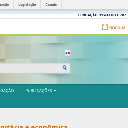
mação
Legislação
Canais
Fundação
Oswaldo
Cruz
Portal
FIOCRUZ
-
Fundação
Oswaldo
Cruz
ulário de busca
LGAÇÃO
PUBLICAÇÕES
anitária e econômica