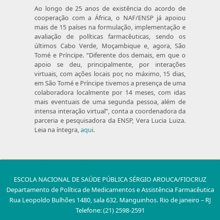
Ao longo de 25 anos de existência do acordo de
cooperação com a África, o NAF/ENSP já apoiou
mais de 15 países na formulação, implementação e
avaliação de políticas farmacêuticas, sendo os
últimos Cabo Verde, Moçambique e, agora, São
Tomé e Príncipe. “Diferente dos demais, em que o
apoio se deu, principalmente, por interações
virtuais, com ações locais por, no máximo, 15 dias,
em São Tomé e Príncipe tivemos a presença de uma
colaboradora localmente por 14 meses, com idas
mais eventuais de uma segunda pessoa, além de
intensa interação virtual”, conta a coordenadora da
parceria e pesquisadora da ENSP, Vera Lucia Luiza.
Leia na íntegra,
aqui
.
ESCOLA NACIONAL DE SAÚDE PÚBLICA SÉRGIO AROUCA/FIOCRUZ
Departamento de Política de Medicamentos e Assistência Farmacêutica
Rua Leopoldo Bulhões 1480, sala 632. Manguinhos. Rio de janeiro – RJ
Telefone: (21) 2598-2591