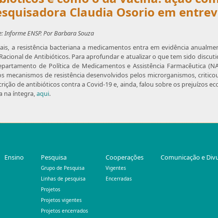
pesquisadora Claudia Osorio em entrev
: Informe ENSP. Por Barbara Souza
bais, a resistência bacteriana a medicamentos entra em evidência anualm
acional de Antibióticos. Para aprofundar e atualizar o que tem sido discut
Departamento de Política de Medicamentos e Assistência Farmacêutica (NAF
r os mecanismos de resistência desenvolvidos pelos microrganismos, critic
ão de antibióticos contra a Covid-19 e, ainda, falou sobre os prejuízos eco
a na íntegra,
aqui
.
Ensino
Pesquisa
Cooperações
Comunicação e Div
Grupo de Pesquisa
Vigentes
Linhas de pesquisa
Encerradas
Projetos
Projetos vigentes
Projetos encerrados