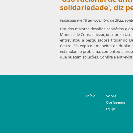
solidariedade', diz 
Publicada em 18 de novembro de 2022. Fonte
Um dos maiores desafios sanitários glo
Mundial de Conscientização sobre o Uso R
entrevistou a pesquisadora titular do 
Castro. Ela explicou maneiras de dribla
estimulam o problema, comentou a prescriç
que buscam soluções. Confira a entrevist
Início
Sobre
Que fazemos
Equipe