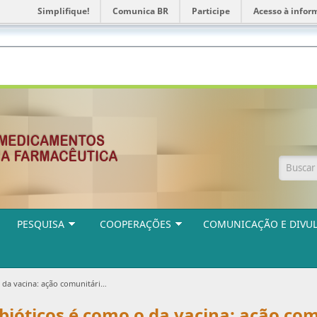
Simplifique!
Comunica BR
Participe
Acesso à infor
Form
PESQUISA
COOPERAÇÕES
COMUNICAÇÃO E DIVU
riedade', diz pesquisadora Claudia Osorio em entrevista.
ibióticos é como o da vacina: ação com