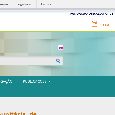
mação
Legislação
Canais
Fundação
Oswaldo
Cruz
Portal
FIOCRUZ
-
Fundação
Oswaldo
Cruz
ulário de busca
LGAÇÃO
PUBLICAÇÕES
unitária, de