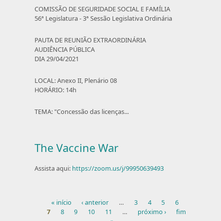
COMISSÃO DE SEGURIDADE SOCIAL E FAMÍLIA
56ª Legislatura - 3ª Sessão Legislativa Ordinária
PAUTA DE REUNIÃO EXTRAORDINÁRIA
AUDIÊNCIA PÚBLICA
DIA 29/04/2021
LOCAL: Anexo II, Plenário 08
HORÁRIO: 14h
TEMA: "Concessão das licenças...
The Vaccine War
Assista aqui:
https://zoom.us/j/99950639493
« início
‹ anterior
…
3
4
5
6
7
8
9
10
11
…
próximo ›
fim
Páginas