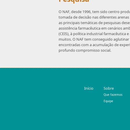
O NAF, desde 1996, tem sido centro produ
tomada de decisão nas diferentes arenas 
as principais temáticas de pesquisas des
assistência farmacêutica em cenários amb
(CEIS), à política industrial farmacêutic
muitos.
O NAF tem conseguido aglutinar p
encontradas com a acumulação de experiê
profundo compromisso social.
Início
Sobre
Que fazemos
Equipe