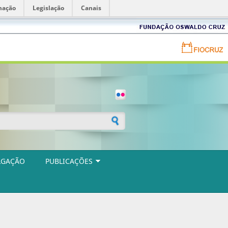
mação
Legislação
Canais
Fundação
Oswaldo
Cruz
Portal
FIOCRUZ
-
Fundação
Oswaldo
Cruz
ulário de busca
LGAÇÃO
PUBLICAÇÕES