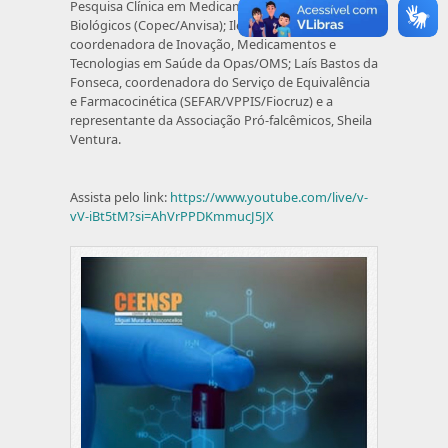
Pesquisa Clínica em Medicamentos e Produtos
Biológicos (Copec/Anvisa); Ileana Fleitas,
coordenadora de Inovação, Medicamentos e
Tecnologias em Saúde da Opas/OMS; Laís Bastos da
Fonseca, coordenadora do Serviço de Equivalência
e Farmacocinética (SEFAR/VPPIS/Fiocruz) e a
representante da Associação Pró-falcêmicos, Sheila
Ventura.
Assista pelo link:
https://www.youtube.com/live/v-
vV-iBt5tM?si=AhVrPPDKmmucJ5JX