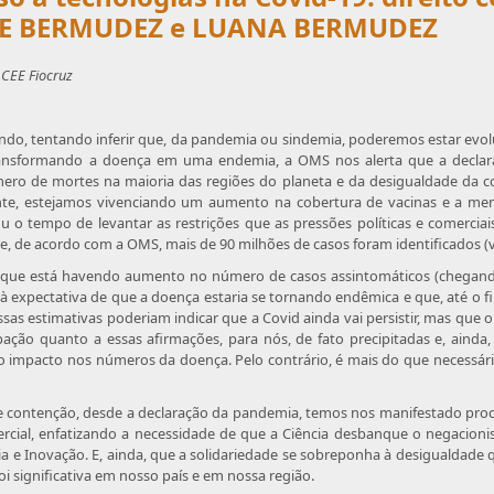
ORGE BERMUDEZ e LUANA BERMUDEZ
 CEE Fiocruz
do, tentando inferir que, da pandemia ou sindemia, poderemos estar evolu
ransformando a doença em uma endemia, a OMS nos alerta que a declaraç
ro de mortes na maioria das regiões do planeta e da desigualdade da cobe
nte, estejamos vivenciando um aumento na cobertura de vacinas e a me
 o tempo de levantar as restrições que as pressões políticas e comercia
e, de acordo com a OMS, mais de 90 milhões de casos foram identificados (v
e que está havendo aumento no número de casos assintomáticos (chegand
à expectativa de que a doença estaria se tornando endêmica e que, até o 
ssas estimativas poderiam indicar que a Covid ainda vai persistir, mas qu
pação quanto a essas afirmações, para nós, de fato precipitadas e, ainda
co impacto nos números da doença. Pelo contrário, é mais do que necessár
 de contenção, desde a declaração da pandemia, temos nos manifestado pr
ercial, enfatizando a necessidade de que a Ciência desbanque o negacioni
ogia e Inovação. E, ainda, que a solidariedade se sobreponha à desigualdad
i significativa em nosso país e em nossa região.