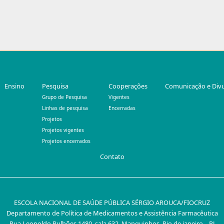
Ensino
Pesquisa
Cooperações
Comunicação e Div
Grupo de Pesquisa
Vigentes
Linhas de pesquisa
Encerradas
Projetos
Projetos vigentes
Projetos encerrados
Contato
ESCOLA NACIONAL DE SAÚDE PÚBLICA SÉRGIO AROUCA/FIOCRUZ
Departamento de Política de Medicamentos e Assistência Farmacêutica
Rua Leopoldo Bulhões 1480, sala 632. Manguinhos. Rio de janeiro – RJ