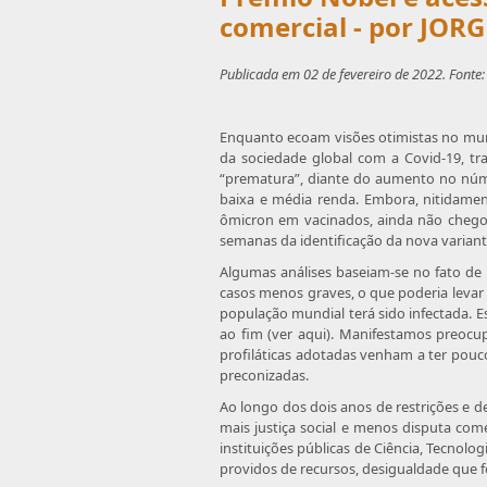
comercial - por J
Publicada em 02 de fevereiro de 2022. Fonte:
Enquanto ecoam visões otimistas no mun
da sociedade global com a Covid-19, t
“prematura”, diante do aumento no núme
baixa e média renda. Embora, nitidame
ômicron em vacinados, ainda não chegou
semanas da identificação da nova variant
Algumas análises baseiam-se no fato d
casos menos graves, o que poderia levar 
população mundial terá sido infectada. E
ao fim (ver aqui). Manifestamos preocu
profiláticas adotadas venham a ter pou
preconizadas.
Ao longo dos dois anos de restrições e
mais justiça social e menos disputa com
instituições públicas de Ciência, Tecnol
providos de recursos, desigualdade que fo