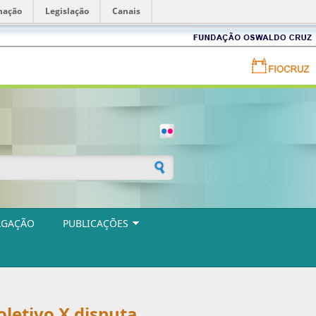
mação
Legislação
Canais
Fundação
Oswaldo
Cruz
Portal
FIOCRUZ
-
Fundação
Oswaldo
Cruz
ulário de busca
LGAÇÃO
PUBLICAÇÕES
oletivo X disputa