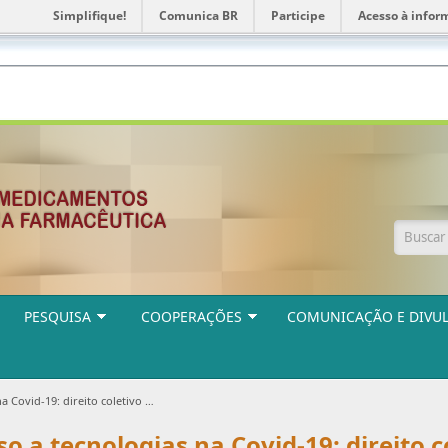
Simplifique!
Comunica BR
Participe
Acesso à infor
Form
PESQUISA
COOPERAÇÕES
COMUNICAÇÃO E DIVU
puta comercial - por JORGE BERMUDEZ e LUANA BERMUDEZ
o a tecnologias na Covid-19: direito c