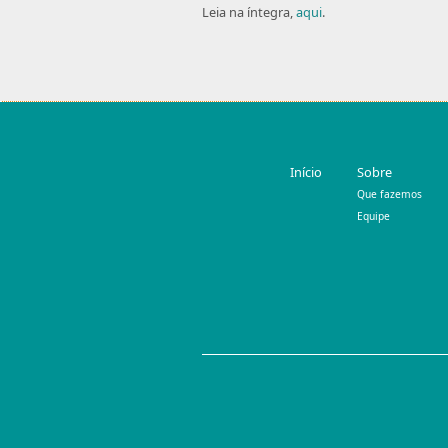
Leia na íntegra,
aqui
.
Início
Sobre
Que fazemos
Equipe