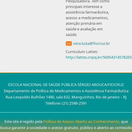
Pesquisadora. Tem como
principais interesse a
assistência farmacêutica,
acesso a medicamentos,
atenção primária em
saúde e avaliação em
saúde.
vera.luiza@fiocruz.br
Curriculum Lattes:
http://lattes.cnpq.br/5695431457826
ESCOLA NACIONAL DE SAÚDE PÚBLICA SÉRGIO AROUCA/FIOCRUZ
Departamento de Política de Medicamentos e Assistência Farmacêutica
Rua Leopoldo Bulhões 1480, sala 632. Manguinhos. Rio de janeiro – RJ
Telefone: (21) 2598-2591
Este site é regido pela
Política de Acesso Aberto ao Conhecimento
, que
busca garantir à sociedade o acesso gratuito, público e aberto ao conteúdo