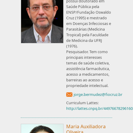
possui doutorado em
Saúde Pública pela
ENSP/Fundação Oswaldo
Cruz (1995) e mestrado
em Doenças Infecciosas e
Parasitárias (Medicina
Tropical) pela Faculdade
de Medicina da UFRJ
(1976).
Pesquisador. Tem como
principais interesses
temas de saúde coletiva,
assistência farmacêutica,
acesso a medicamentos,
barreiras ao acesso e
propriedade intelectual.
jorge.bermudez@fiocruz.br
Curriculum Lattes:
http://lattes.cnpq.br/4497667829616
Maria Auxiliadora
Oliveira