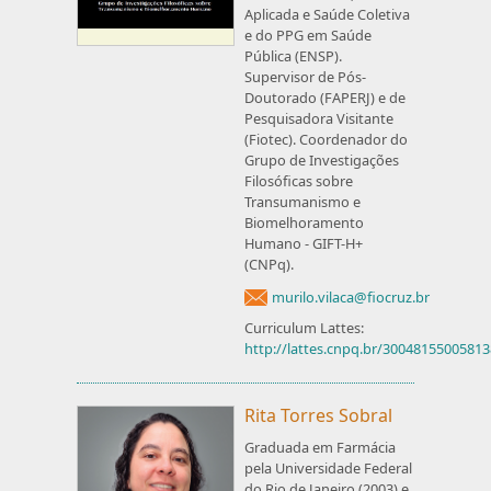
Aplicada e Saúde Coletiva
e do PPG em Saúde
Pública (ENSP).
Supervisor de Pós-
Doutorado (FAPERJ) e de
Pesquisadora Visitante
(Fiotec). Coordenador do
Grupo de Investigações
Filosóficas sobre
Transumanismo e
Biomelhoramento
Humano - GIFT-H+
(CNPq).
murilo.vilaca@fiocruz.br
Curriculum Lattes:
http://lattes.cnpq.br/3004815500581
Rita Torres Sobral
Graduada em Farmácia
pela Universidade Federal
do Rio de Janeiro (2003) e