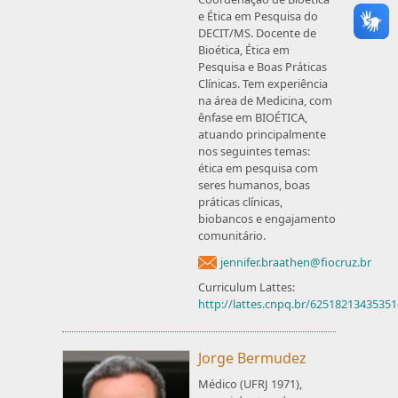
e Ética em Pesquisa do
DECIT/MS. Docente de
Bioética, Ética em
Pesquisa e Boas Práticas
Clínicas. Tem experiência
na área de Medicina, com
ênfase em BIOÉTICA,
atuando principalmente
nos seguintes temas:
ética em pesquisa com
seres humanos, boas
práticas clínicas,
biobancos e engajamento
comunitário.
jennifer.braathen@fiocruz.br
Curriculum Lattes:
http://lattes.cnpq.br/6251821343535
Jorge Bermudez
Médico (UFRJ 1971),