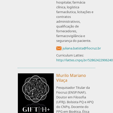
hospitalar, farmácia
clínica, logística
farmacêutica, licitações e
contratos
administrativos,
qualificação de
fornecedores,
farmacovigilância e
segurança do paciente.
juliana.batista@fiocruz.br
Curriculum Lattes:
http://lattes.cnpq.br/5286242290624
Murilo Mariano
Vilaça
Pesquisador Titular da
Fiocruz (ENSP/NAF).
Doutor em Filosofia
(UFRJ). Bolsista PQ e APQ
do CNPq. Docente do
PPG em Bioética, Ética