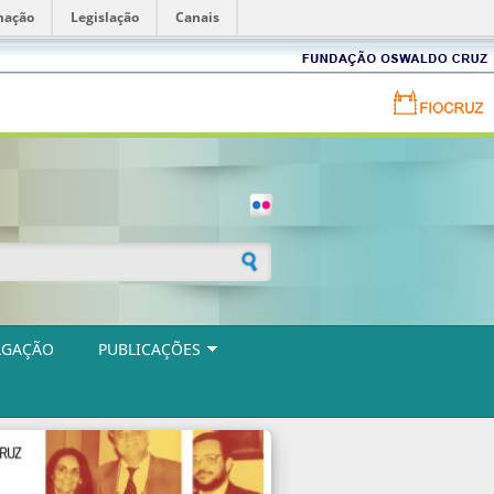
mação
Legislação
Canais
Fundação
Oswaldo
Cruz
Portal
FIOCRUZ
-
Fundação
Oswaldo
Cruz
ulário de busca
LGAÇÃO
PUBLICAÇÕES